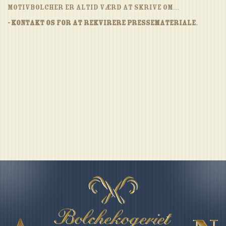
motivbolcher er altid værd at skrive om...
- Kontakt os for at rekvirere pressemateriale.